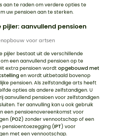
us aan te raden om verdere opties te
om uw pensioen aan te sterken.
pijler: aanvullend pensioen
 pijler bestaat uit de verschillende
om een aanvullend pensioen op te
it extra pensioen wordt
opgebouwd met
stelling
en wordt uitbetaald bovenop
ijke pensioen. Als zelfstandige arts heeft
elfde opties als andere zelfstandigen. U
rij aanvullend pensioen voor zelfstandigen
sluiten. Ter aanvulling kan u ook gebruik
n een pensioenovereenkomst voor
igen (
POZ
) zonder vennootschap of een
le pensioentoezegging (
IPT
) voor
igen met een vennootschap.