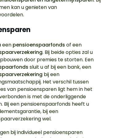
men kan u genieten van
voordelen.
ensparen
ia een
pensioenspaarfonds
of een
spaarverzekering
. Bij beide opties zal u
opbouwen door premies te storten. Een
spaarfonds
sluit u af bij een bank, een
spaarverzekering
bij een
ngsmaatschappij. Het verschil tussen
ies van pensioensparen ligt hem in het
t verbonden is met de onderliggende
. Bij een pensioenspaarfonds heeft u
ementsgarantie, bij een
paarverzekering wel.
ngen bij individueel pensioensparen