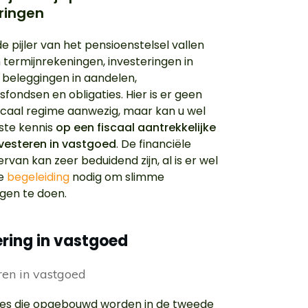
ringen
de pijler van het pensioenstelsel vallen
 termijnrekeningen, investeringen in
 beleggingen in aandelen,
fondsen en obligaties. Hier is er geen
iscaal regime aanwezig, maar kan u wel
iste kennis
op een fiscaal aantrekkelijke
vesteren in vastgoed
. De financiële
rvan kan zeer beduidend zijn, al is er wel
de
begeleiding
nodig om slimme
ngen te doen.
ering in vastgoed
ves die opgebouwd worden in de tweede