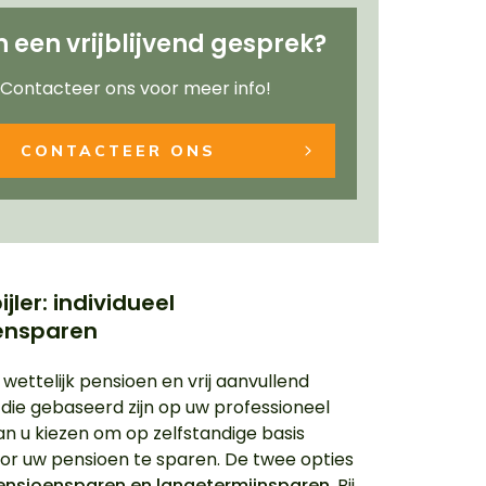
in een vrijblijvend gesprek?
Contacteer ons voor meer info!
CONTACTEER ONS
jler: individueel
ensparen
wettelijk pensioen en vrij aanvullend
 die gebaseerd zijn op uw professioneel
kan u kiezen om op zelfstandige basis
oor uw pensioen te sparen. De twee opties
nsioensparen en langetermijnsparen
. Bij