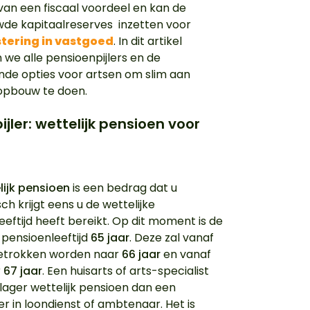
van een fiscaal voordeel en kan de
e kapitaalreserves inzetten voor
stering in vastgoed
. In dit artikel
 we alle pensioenpijlers en de
ende opties voor artsen om slim aan
opbouw te doen.
ijler: wettelijk pensioen voor
lijk pensioen
is een bedrag dat u
h krijgt eens u de wettelijke
eeftijd heeft bereikt. Op dit moment is de
 pensioenleeftijd
65 jaar
. Deze zal vanaf
etrokken worden naar
66 jaar
en vanaf
r
67 jaar
. Een huisarts of arts-specialist
 lager wettelijk pensioen dan een
 in loondienst of ambtenaar. Het is