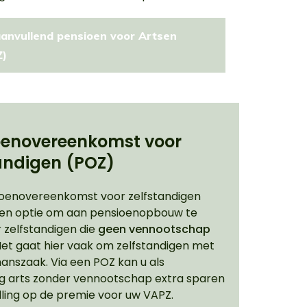
 aanvullend pensioen voor Artsen 
) 
oenovereenkomst voor
andigen (POZ)
oenovereenkomst voor zelfstandigen
een optie om aan pensioenopbouw te
 zelfstandigen die
geen vennootschap
et gaat hier vaak om zelfstandigen met
nszaak. Via een POZ kan u als
ig arts zonder vennootschap extra sparen
lling op de premie voor uw VAPZ.