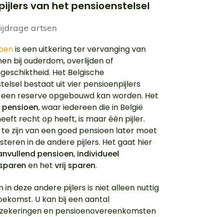
 pijlers van het pensioenstelsel
ioen
is een uitkering ter vervanging van
en bij ouderdom, overlijden of
geschiktheid. Het Belgische
elsel bestaat uit vier pensioenpijlers
een reserve opgebouwd kan worden. Het
e pensioen
, waar iedereen die in België
eft recht op heeft, is maar één pijler.
te zijn van een goed pensioen later moet
steren in de andere pijlers. Het gaat hier
anvullend pensioen
,
individueel
sparen
en het
vrij sparen
.
 in deze andere pijlers is niet alleen nuttig
oekomst. U kan bij een aantal
rzekeringen en pensioenovereenkomsten