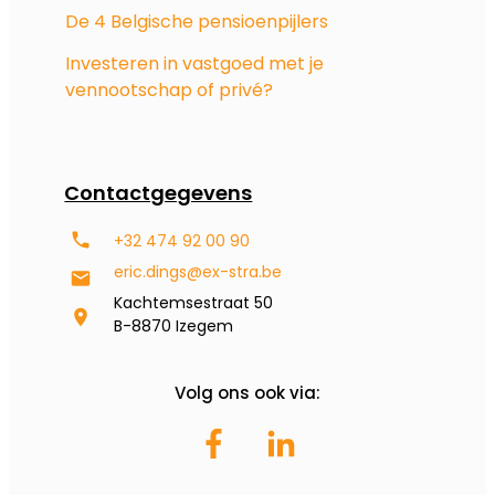
De 4 Belgische pensioenpijlers
Investeren in vastgoed met je
vennootschap of privé?
Contactgegevens
+32 474 92 00 90
eric.dings@ex-stra.be
Kachtemsestraat 50
B-8870 Izegem
Volg ons ook via: