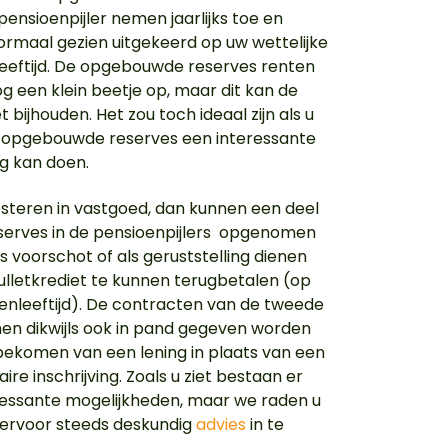
pensioenpijler nemen jaarlijks toe en
rmaal gezien uitgekeerd op uw wettelijke
eeftijd. De opgebouwde reserves renten
nog een klein beetje op, maar dit kan de
iet bijhouden. Het zou toch ideaal zijn als u
 opgebouwde reserves een interessante
ng kan doen.
vesteren in vastgoed, dan kunnen een deel
serves in de pensioenpijlers opgenomen
s voorschot of als geruststelling dienen
lletkrediet te kunnen terugbetalen (op
enleeftijd). De contracten van de tweede
nnen dikwijls ook in pand gegeven worden
bekomen van een lening in plaats van een
re inschrijving. Zoals u ziet bestaan er
ressante mogelijkheden, maar we raden u
ervoor steeds deskundig
advies
in te