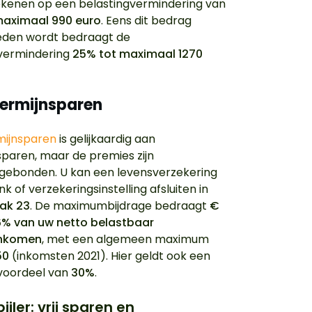
kenen op een belastingvermindering van
maximaal 990 euro
. Eens dit bedrag
eden wordt bedraagt de
gvermindering
25% tot maximaal 1270
ermijnsparen
mijnsparen
is gelijkaardig aan
paren, maar de premies zijn
gebonden. U kan een levensverzekering
nk of verzekeringsinstelling afsluiten in
tak 23
. De maximumbijdrage bedraagt
€
6% van uw netto belastbaar
inkomen
, met een algemeen maximum
50
(inkomsten 2021). Hier geldt ook een
voordeel van
30%
.
ijler: vrij sparen en