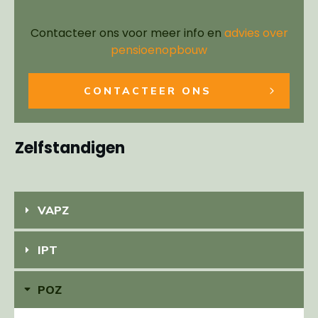
Contacteer ons voor meer info en
advies over
pensioenopbouw
CONTACTEER ONS
Zelfstandigen
VAPZ
IPT
POZ