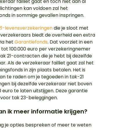
eraar failliet gaat en toch niet aan al
lichtingen kan voldoen zal het
onds in sommige gevallen inspringen.
21-levensverzekeringen
die je sloot met
 verzekeraars biedt de overheid een extra
via het
Garantiefonds
. Dat voorziet in een
tot 100.000 euro per verzekeringnemer
tak 21-contracten die je hebt bij dezelfde
r. Als de verzekeraar failliet gaat zal het
gsfonds in zijn plaats betalen. Het is
n te raden om je tegoeden in tak-21
ngen bij dezelfde verzekeraar niet boven
 euro te laten uitstijgen. Deze garantie
t voor tak 23-beleggingen.
n ik meer informatie krijgen?
aag je opties bespreken of meer te weten