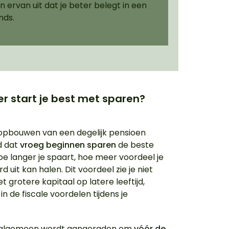
 ervan uit dat je beter belegt in een
nds.
 start je best met sparen?
opbouwen van een degelijk pensioen
jd dat
vroeg beginnen sparen
de beste
Hoe langer je spaart, hoe meer voordeel je
rd uit kan halen. Dit voordeel zie je niet
et grotere kapitaal op latere leeftijd,
n de fiscale voordelen tijdens je
.
 algemeen wordt aangeraden om
vóór de