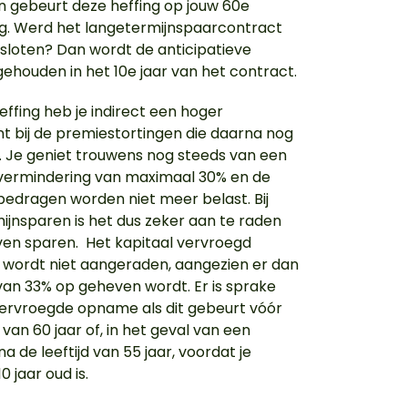
n gebeurt deze heffing op jouw 60e
g. Werd het langetermijnspaarcontract
esloten? Dan wordt de anticipatieve
gehouden in het 10e jaar van het contract.
effing heb je indirect een hoger
 bij de premiestortingen die daarna nog
 Je geniet trouwens nog steeds van een
vermindering van maximaal 30% en de
bedragen worden niet meer belast. Bij
ijnsparen is het dus zeker aan te raden
jven sparen. Het kapitaal vervroegd
wordt niet aangeraden, aangezien er dan
van 33% op geheven wordt. Er is sprake
ervroegde opname als dit gebeurt vóór
d van 60 jaar of, in het geval van een
a de leeftijd van 55 jaar, voordat je
0 jaar oud is.