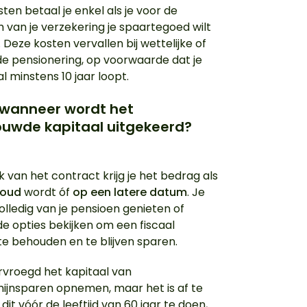
ten betaal je enkel als je voor de
 van je verzekering je spaartegoed wilt
Deze kosten vervallen bij wettelijke of
e pensionering, op voorwaarde dat je
l minstens 10 jaar loopt.
 wanneer wordt het
uwde kapitaal uitgekeerd?
k van het contract krijg je het bedrag als
r oud
wordt óf
op een latere datum
. Je
olledig van je pensioen genieten of
e opties bekijken om een fiscaal
te behouden en te blijven sparen.
rvroegd het kapitaal van
ijnsparen opnemen, maar het is af te
it vóór de leeftijd van 60 jaar te doen,