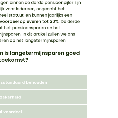
ngen binnen de derde pensioenpijler zijn
ijk voor iedereen, ongeacht het
eel statuut, en kunnen jaarlijks een
voordeel opleveren tot 30%
. De derde
vat het pensioensparen en het
jnsparen. In dit artikel zullen we ons
ren op het langetermijnsparen.
 is langetermijnsparen goed
 toekomst?
nsstandaard behouden
zekerheid
al voordeel