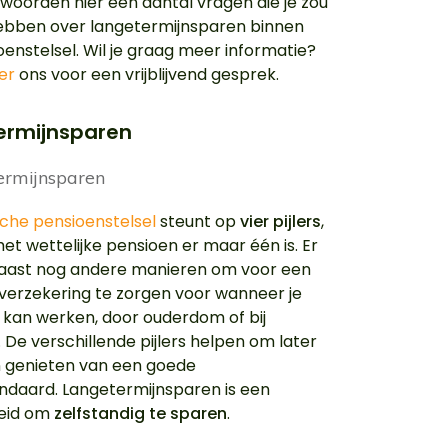
oorden hier een aantal vragen die je zou
ebben over langetermijnsparen binnen
oenstelsel. Wil je graag meer informatie?
er
ons voor een vrijblijvend gesprek.
ermijnsparen
sche pensioenstelsel
steunt op
vier pijlers
,
et wettelijke pensioen er maar één is. Er
naast nog andere manieren om voor een
erzekering te zorgen voor wanneer je
 kan werken, door ouderdom of bij
. De verschillende pijlers helpen om later
 genieten van een goede
ndaard. Langetermijnsparen is een
heid om
zelfstandig te sparen
.