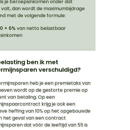
Als je beroepsinkomen onder dat
 valt, dan wordt de maximumbijdrage
nd met de volgende formule:
40 + 6%
van netto belastbaar
psinkomen
elasting ben ik met
ermijnsparen verschuldigd?
termijnsparen heb je een premietaks van
heven wordt op de gestorte premie op
t van betaling. Op een
ijnspaarcontract krijg je ook een
ieve heffing van 10% op het opgebouwde
 In het geval van een contract
jnsparen dat vóór de leeftijd van 55 is