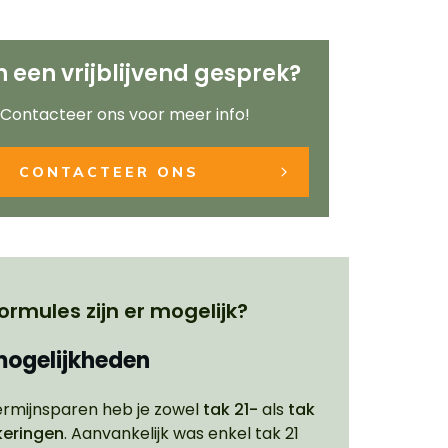
in een vrijblijvend gesprek?
Contacteer ons voor meer info!
CONTACTEER ONS
ormules zijn er mogelijk?
ogelijkheden
termijnsparen heb je zowel
tak 21-
als
tak
keringen
. Aanvankelijk was enkel tak 21