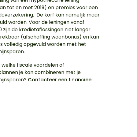
ling van een hypothecaire lening
n tot en met 2019) en premies voor een
doverzekering. De korf kan namelijk maar
vuld worden. Voor de leningen vanaf
 zijn de kredietaflossingen niet langer
ftrekbaar (afschaffing woonbonus) en kan
us volledig opgevuld worden met het
ijnsparen.
r welke fiscale voordelen of
lannen je kan combineren met je
mijnsparen?
Contacteer een financieel