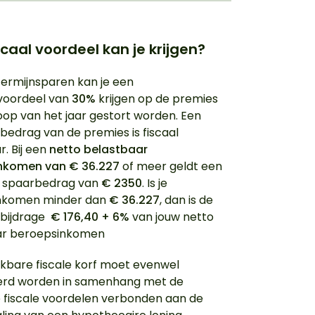
scaal voordeel kan je krijgen?
termijnsparen kan je een
voordeel van
30%
krijgen op de premies
loop van het jaar gestort worden. Een
drag van de premies is fiscaal
r. Bij een
netto belastbaar
nkomen van € 36.227
of meer geldt een
 spaarbedrag van
€ 2350
. Is je
nkomen minder dan
€ 36.227
, dan is de
bijdrage
€ 176,40 + 6%
van jouw netto
ar beroepsinkomen
kbare fiscale korf moet evenwel
erd worden in samenhang met de
 fiscale voordelen verbonden aan de