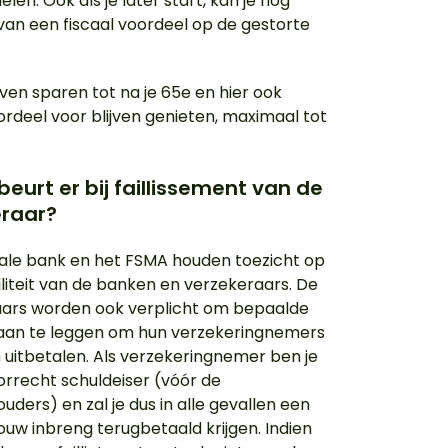
len. Ook als je later start, kan je nog
van een fiscaal voordeel op de gestorte
jven sparen tot na je 65e en hier ook
oordeel voor blijven genieten, maximaal tot
eurt er bij faillissement van de
eraar?
ale bank en het FSMA houden toezicht op
iliteit van de banken en verzekeraars. De
ars worden ook verplicht om bepaalde
aan te leggen om hun verzekeringnemers
 uitbetalen. Als verzekeringnemer ben je
rrecht schuldeiser (vóór de
ders) en zal je dus in alle gevallen een
jouw inbreng terugbetaald krijgen. Indien