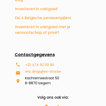
Investeren in vastgoed
De 4 Belgische pensioenpijlers
Investeren in vastgoed met je
vennootschap of privé?
Contactgegevens
+32 474 92 00 90
eric.dings@ex-stra.be
Kachtemsestraat 50
B-8870 Izegem
Volg ons ook via: