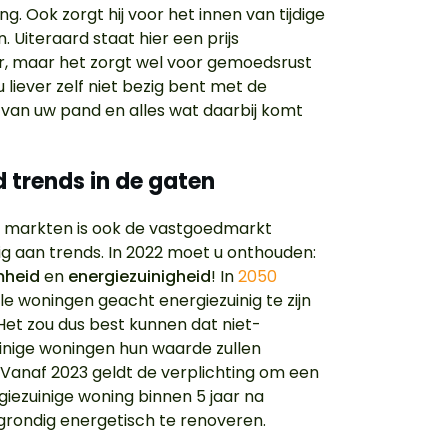
ing. Ook zorgt hij voor het innen van tijdige
. Uiteraard staat hier een prijs
, maar het zorgt wel voor gemoedsrust
 liever zelf niet bezig bent met de
 van uw pand en alles wat daarbij komt
d trends in de gaten
l markten is ook de vastgoedmarkt
g aan trends. In 2022 moet u onthouden:
mheid
en
energiezuinigheid
! In
2050
le woningen geacht energiezuinig te zijn
Het zou dus best kunnen dat niet-
inige woningen hun waarde zullen
. Vanaf 2023 geldt de verplichting om een
giezuinige woning binnen 5 jaar na
rondig energetisch te renoveren.