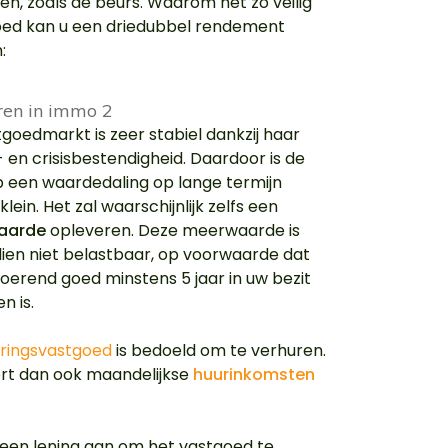
en, zoals de beurs. Waarom het zo veilig
oed kan u een driedubbel rendement
:
goedmarkt is zeer stabiel dankzij haar
e- en crisisbestendigheid. Daardoor is de
p een waardedaling op lange termijn
klein. Het zal waarschijnlijk zelfs een
aarde
opleveren. Deze meerwaarde is
ien niet belastbaar, op voorwaarde dat
oerend goed minstens 5 jaar in uw bezit
n is.
eringsvastgoed
is bedoeld om te verhuren.
ert dan ook maandelijkse
huurinkomsten
 een lening aan om het vastgoed te