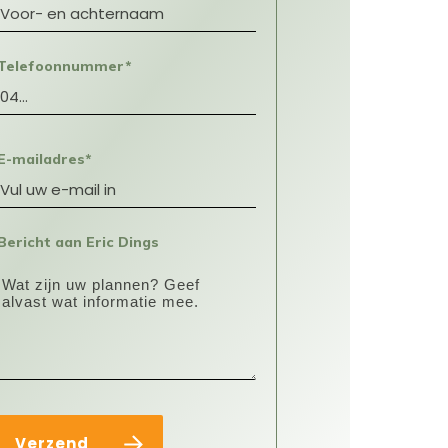
Telefoonnummer*
E-mailadres*
Bericht aan Eric Dings
Verzend