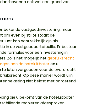
t daarbovenop ook wel een grond van
.
amers
r bekende vastgoedinvestering, maar
t om even bij stil te staan: de
. Het kan aantrekkelijk zijn als
atie in de vastgoedportefeuille. Er bestaan
ende formules voor een investering in
rs. Zo is het mogelijk het
gebruiksrecht
ragen aan de hoteluitbater
en u
h te laten vergoeden voor de overdracht
ebruiksrecht. Op deze manier wordt u in
tenbelasting niet belast met onroerend
ding die u bekomt van de hoteluitbater
rschillende manieren afgesproken