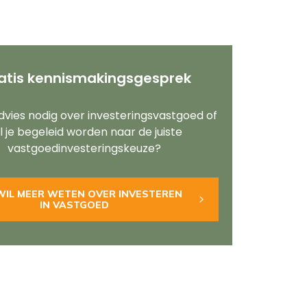
atis kennismakingsgesprek
dvies nodig over investeringsvastgoed of
l je begeleid worden naar de juiste
vastgoedinvesteringskeuze?
K WIL MEER WETEN OVER INVESTEREN
IN VASTGOED