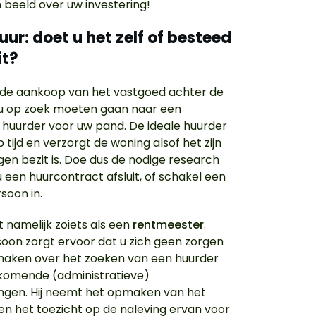
h beeld over uw investering!
uur: doet u het zelf of besteed
it?
de aankoop van het vastgoed achter de
al u op zoek moeten gaan naar een
 huurder voor uw pand. De ideale huurder
 tijd en verzorgt de woning alsof het zijn
igen bezit is. Doe dus de nodige research
u een huurcontract afsluit, of schakel een
soon in.
t namelijk zoiets als een
rentmeester
.
oon zorgt ervoor dat u zich geen zorgen
maken over het zoeken van een huurder
ijkomende (administratieve)
ingen. Hij neemt het opmaken van het
en het toezicht op de naleving ervan voor