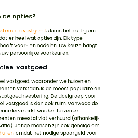
n de opties?
esteren in vastgoed
, dan is het nuttig om
at er heel wat opties zijn. Elk type
heeft voor- en nadelen. Uw keuze hangt
n uw persoonlijke voorkeuren.
ntieel vastgoed
eel vastgoed, waaronder we huizen en
nten verstaan, is de meest populaire en
astgoedinvestering. De doelgroep voor
eel vastgoed is dan ook ruim. Vanwege de
 huurdersmarkt worden huizen en
nten meestal vlot verhuurd (afhankelijk
catie). Jonge mensen zijn ook geneigd om
 huren
, omdat het nodige spaargeld voor