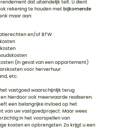
rendement dat uiteindelijk telt. U dient
ook rekening te houden met
bijkomende
Denk maar aan:
ratierechten en/of BTW
skosten
skosten
oudskosten
kosten (in geval van een appartement)
arskosten voor herverhuur
nd, etc.
 het vastgoed waarschijnlijk terug
en hierdoor ook meerwaarde realiseren.
eeft een belangrijke invloed op het
t van uw vastgoedproject. Maar wees
orzichtig in het voorspellen van
ge kosten en opbrengsten. Zo krijgt u een