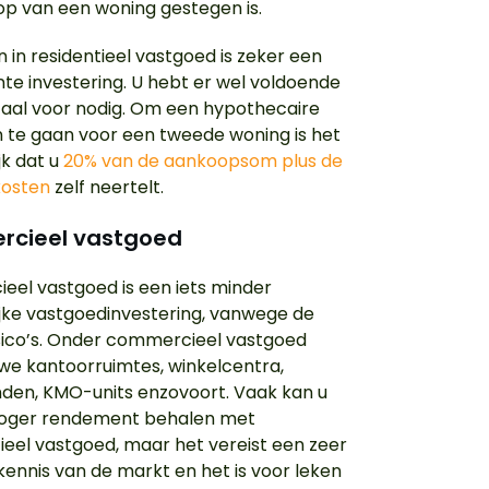
p van een woning gestegen is.
 in residentieel vastgoed is zeker een
nte investering. U hebt er wel voldoende
taal voor nodig. Om een hypothecaire
n te gaan voor een tweede woning is het
jk dat u
20% van de aankoopsom plus de
kosten
zelf neertelt.
cieel vastgoed
el vastgoed is een iets minder
ijke vastgoedinvestering, vanwege de
sico’s. Onder commercieel vastgoed
we kantoorruimtes, winkelcentra,
den, KMO-units enzovoort. Vaak kan u
hoger rendement behalen met
el vastgoed, maar het vereist een zeer
kennis van de markt en het is voor leken