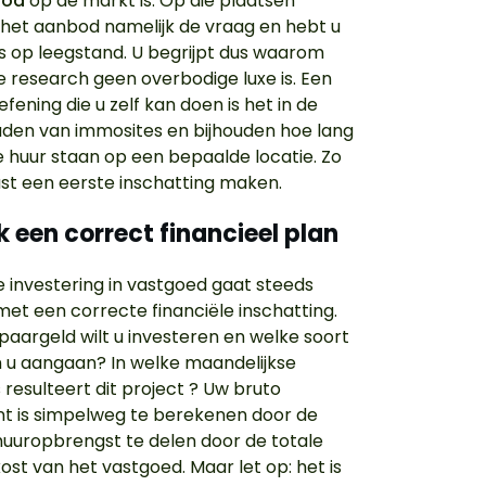
bod
op de markt is. Op die plaatsen
t het aanbod namelijk de vraag en hebt u
 op leegstand. U begrijpt dus waarom
 research geen overbodige luxe is. Een
fening die u zelf kan doen is het in de
den van immosites en bijhouden hoe lang
 huur staan op een bepaalde locatie. Zo
ast een eerste inschatting maken.
k een correct financieel plan
 investering in vastgoed gaat steeds
et een correcte financiële inschatting.
paargeld wilt u investeren en welke soort
n u aangaan? In welke maandelijkse
 resulteert dit project ? Uw bruto
 is simpelweg te berekenen door de
e huuropbrengst te delen door de totale
st van het vastgoed. Maar let op: het is