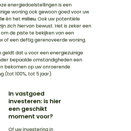
eze energiedoelstellingen is een
inige woning ook gewoon goed voor uw
lle
én het
milieu
. Ook uw potentiële
ijn zich hiervan bewust. Het is zeker een
 om de piste te bekijken van een
 of een deftig gerenoveerde woning.
 geldt dat u voor een energiezuinige
nder bepaalde omstandigheden een
an bekomen op uw onroerende
g (tot 100%, tot 5 jaar).
In vastgoed
investeren: is hier
een geschikt
moment voor?
Of uw investering in