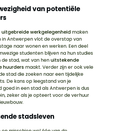
wezigheid van potentiële
rs
e
uitgebreide werkgelegenheid
maken
 in Antwerpen vlot de overstap van
 stage naar wonen en werken. Een deel
nwezige studenten blijven na hun studies
n de stad, wat van hen
uitstekende
e huurders
maakt. Verder zijn er ook vele
de stad die zoeken naar een tijdelijke
s. De kans op leegstand van je
 goed in een stad als Antwerpen is dus
in, zeker als je opteert voor de verhuur
nieuwbouw.
isende stadsleven
 en misschien wel één van de