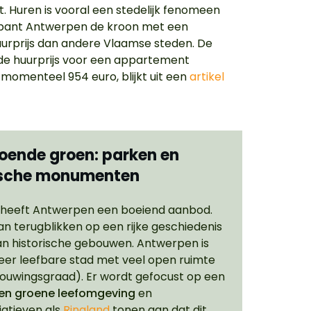
. Huren is vooral een stedelijk fenomeen
spant Antwerpen de kroon met een
urprijs dan andere Vlaamse steden. De
e huurprijs voor een appartement
momenteel 954 euro, blijkt uit een
artikel
doende groen: parken en
ische monumenten
heeft Antwerpen een boeiend aanbod.
an terugblikken op een rijke geschiedenis
an historische gebouwen. Antwerpen is
eer leefbare stad met veel open ruimte
ouwingsgraad). Er wordt gefocust op een
en groene leefomgeving
en
iatieven als
Ringland
tonen aan dat dit