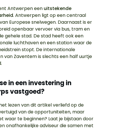
kent Antwerpen een
uitstekende
arheid
. Antwerpen ligt op een centraal
 van Europese snelwegen. Daarnaast is er
breid openbaar vervoer via bus, tram en
de gehele stad. De stad heeft ook een
ionale luchthaven en een station waar de
eidstrein stopt. De internationale
n van Zaventem is slechts een half uurtje
.
se in een investering in
rps vastgoed?
het lezen van dit artikel verliefd op de
vertuigd van de opportuniteiten, maar
iet waar te beginnen? Laat je bijstaan door
een onafhankelijke adviseur die samen met