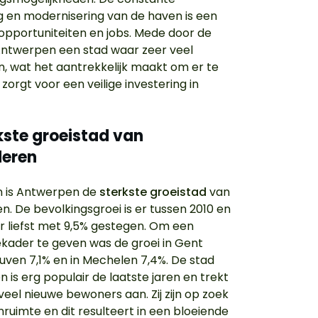
ng en modernisering van de haven is een
opportuniteiten en jobs. Mede door de
Antwerpen een stad waar zeer veel
jn, wat het aantrekkelijk maakt om er te
zorgt voor een veilige investering in
rkste groeistad van
deren
n is Antwerpen de
sterkste groeistad
van
n. De bevolkingsgroei is er tussen 2010 en
 liefst met 9,5% gestegen. Om een
ekader te geven was de groei in Gent
euven 7,1% en in Mechelen 7,4%. De stad
 is erg populair de laatste jaren en trekt
 veel nieuwe bewoners aan. Zij zijn op zoek
ruimte en dit resulteert in een bloeiende