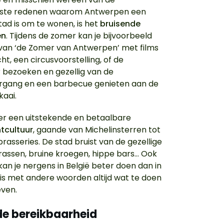
jkste redenen waarom Antwerpen een
tad is om te wonen, is het
bruisende
en
. Tijdens de zomer kan je bijvoorbeeld
van ‘de Zomer van Antwerpen’ met films
ht, een circusvoorstelling, of de
bezoeken en gezellig van de
rgang en een barbecue genieten aan de
kaai.
 er een uitstekende en betaalbare
tcultuur
, gaande van Michelinsterren tot
brasseries. De stad bruist van de gezellige
rrassen, bruine kroegen, hippe bars… Ook
an je nergens in België beter doen dan in
r is met andere woorden altijd wat te doen
even.
de bereikbaarheid