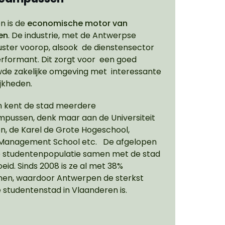
n is de
economische motor van
en
. De industrie, met de Antwerpse
ster voorop, alsook de dienstensector
performant. Dit zorgt voor een goed
de zakelijke omgeving met interessante
jkheden.
n kent de stad meerdere
pussen, denk maar aan de Universiteit
, de Karel de Grote Hogeschool,
Management School etc. De afgelopen
de studentenpopulatie samen met de stad
oeid. Sinds 2008 is ze al met 38%
en, waardoor Antwerpen de sterkst
 studentenstad in Vlaanderen is.