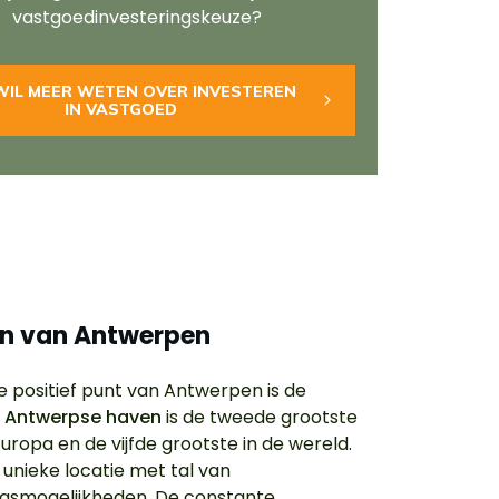
vastgoedinvesteringskeuze?
K WIL MEER WETEN OVER INVESTEREN
IN VASTGOED
en van Antwerpen
e positief punt van Antwerpen is de
e
Antwerpse haven
is de tweede grootste
uropa en de vijfde grootste in de wereld.
 unieke locatie met tal van
ngsmogelijkheden. De constante