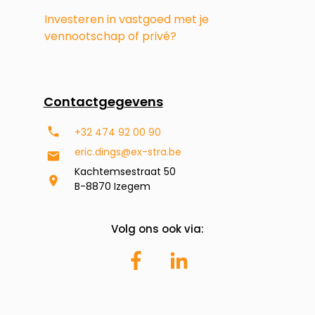
Investeren in vastgoed met je
vennootschap of privé?
Contactgegevens
+32 474 92 00 90
eric.dings@ex-stra.be
Kachtemsestraat 50
B-8870 Izegem
Volg ons ook via: