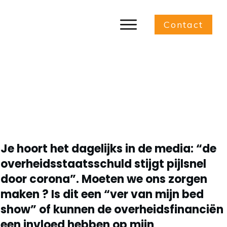
Contact
Jouw vermogen in tijden van
stijgende staatsschulden
Je hoort het dagelijks in de media: “
de
overheidsstaatsschuld stijgt pijlsnel
door corona
”. Moeten we ons zorgen
maken ? Is dit een “ver van mijn bed
show” of kunnen de overheidsfinanciën
een invloed hebben op mijn